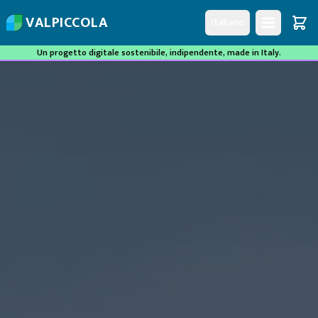
V
A
L
P
I
C
C
O
L
A
Italiano
Un progetto digitale sostenibile, indipendente, made in Italy.