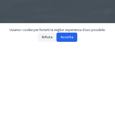
Usiamo i cookie per fornirti la miglior esperienza d'uso possibile.
Rifiuta
Accetta
it
/
lago-di-garda
/
attrazioni
/
borghetto-sul-mincio
Borghetto sul Mincio è uno dei luoghi più
incantevoli del nord Italia. Si tratta di una frazione
del comune di Valeggio sul Mincio, in provincia di
Verona nella regione del Veneto. E' stato inserito