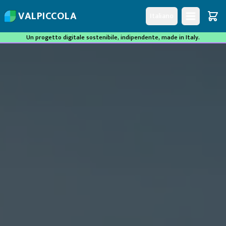
V
A
L
P
I
C
C
O
L
A
Italiano
Un progetto digitale sostenibile, indipendente, made in Italy.