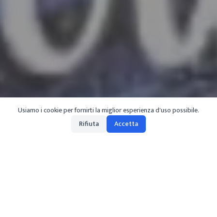
Usiamo i cookie per fornirti la miglior esperienza d'uso possibile.
Rifiuta
Accetta
it
/
lago-maggiore
/
natale
/
mercatini-di-natale-porto-valtravaglia
Il pittoresco borgo di Porto