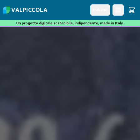
V
A
L
P
I
C
C
O
L
A
Italiano
Un progetto digitale sostenibile, indipendente, made in Italy.