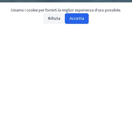
Usiamo i cookie per fornirti la miglior esperienza d'uso possibile.
Rifiuta
Accetta
en
/
lake-maggiore
/
attractions
/
isole-borromee
The Borromean Islands, in Piedmont, constitute the
most prestigious archipelago on Lake Maggiore.
They are mainly Isola Bella, Isola Madre and Isola
dei Pescatori. The archipelago is located in the
middle of Lake Maggiore to the west, and this
stretch of the lake overlooks Stresa, Verbania and
Baveno: the main tourist resorts in the area. In the