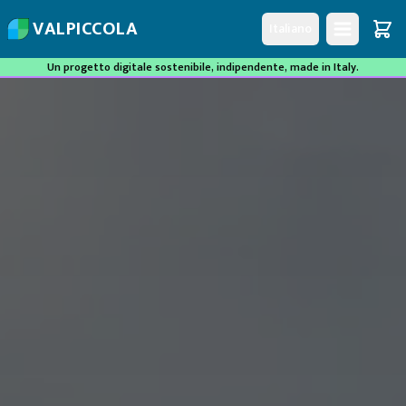
V
A
L
P
I
C
C
O
L
A
Italiano
Un progetto digitale sostenibile, indipendente, made in Italy.