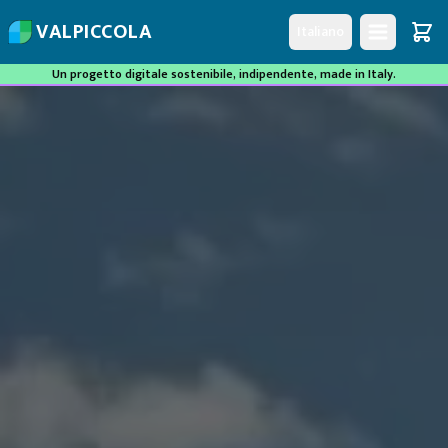
V
A
L
P
I
C
C
O
L
A
Italiano
Un progetto digitale sostenibile, indipendente, made in Italy.