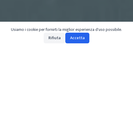
Usiamo i cookie per fornirti la miglior esperienza d'uso possibile.
Rifiuta
Accetta
fr
/
lac-maggiore
/
navigation
Explorez le lac Majeur en été 2025 grâce à notre
guide complet de navigation. Découvrez les
horaires détaillés des ferrys, une carte complète
et des tarifs avantageux pour profiter pleinement
de votre visite. Embarquez dès maintenant pour