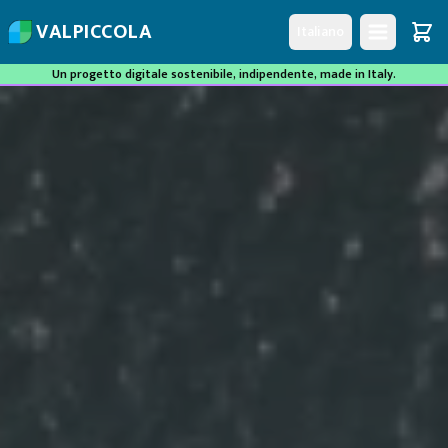
V
A
L
P
I
C
C
O
L
A
Italiano
Un progetto digitale sostenibile, indipendente, made in Italy.