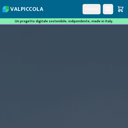
V
A
L
P
I
C
C
O
L
A
Italiano
Un progetto digitale sostenibile, indipendente, made in Italy.