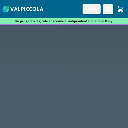
V
A
L
P
I
C
C
O
L
A
Italiano
Un progetto digitale sostenibile, indipendente, made in Italy.